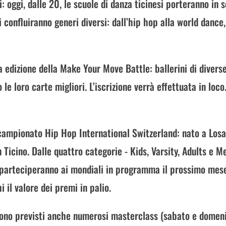
: oggi, dalle 20, le scuole di danza ticinesi porteranno in 
i confluiranno generi diversi: dall’hip hop alla world dance,
 edizione della Make Your Move Battle: ballerini di divers
le loro carte migliori. L’iscrizione verrà effettuata in loco.
 campionato Hip Hop International Switzerland: nato a Los
in Ticino. Dalle quattro categorie - Kids, Varsity, Adults e M
e parteciperanno ai mondiali in programma il prossimo mese
i il valore dei premi in palio.
 sono previsti anche numerosi masterclass (sabato e domen