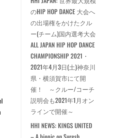
HHI JAPAN: 世界最大規模
のHIP HOP DANCE 大会へ
の出場権をかけたクル
ー(チーム)国内選考大会
ALL JAPAN HIP HOP DANCE
CHAMPIONSHIP 2021・
2021年4月3日(土)神奈川
県・横須賀市にて開
催！ ～クルー/コーチ
説明会も2021年1月オン
el
ラインで開催～
a
HHI NEWS: KINGS UNITED
– A biopic on Suresh