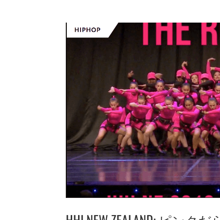
HHI NEW ZEALAND: ピン