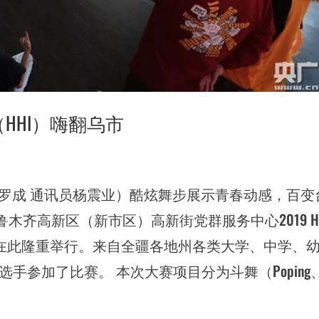
赛（HHI）嗨翻乌市
者罗成 通讯员杨震业）酷炫舞步展示青春动感，百变
鲁木齐高新区（新市区）高新街党群服务中心2019 H
赛在此隆重举行。来自全疆各地州各类大学、中学、
选手参加了比赛。 本次大赛项目分为斗舞（Poping