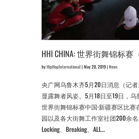
HHI CHINA: 世界街舞锦标
by
HipHopInternational
|
May 20, 2019
|
News
央广网乌鲁木齐5月20日消息（记
显露舞者风姿。5月18日至19日，乌
世界街舞锦标赛中国·新疆赛区比
园以及各大街舞工作室社团200余名
Locking、Breaking、ALL...