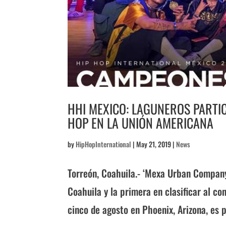
HHI MEXICO: LAGUNEROS PARTI
HOP EN LA UNIÓN AMERICANA
by
HipHopInternational
|
May 21, 2019
|
News
Torreón, Coahuila.- ‘Mexa Urban Company
Coahuila y la primera en clasificar al co
cinco de agosto en Phoenix, Arizona, es p