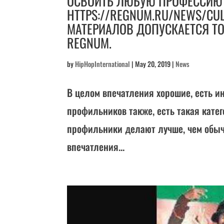
ОСВОИТЬ ЛЮБУЮ ПРОФЕССИЮ
HTTPS://REGNUM.RU/NEWS/CU
МАТЕРИАЛОВ ДОПУСКАЕТСЯ Т
REGNUM.
by
HipHopInternational
|
May 20, 2019
|
News
В целом впечатления хорошие, есть и
профильников также, есть такая катег
профильники делают лучше, чем обыч
впечатления...