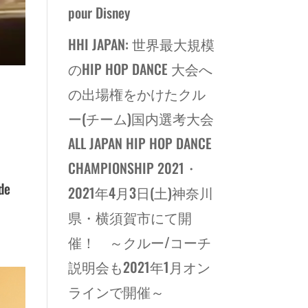
pour Disney
HHI JAPAN: 世界最大規模
のHIP HOP DANCE 大会へ
の出場権をかけたクル
ー(チーム)国内選考大会
ALL JAPAN HIP HOP DANCE
CHAMPIONSHIP 2021・
de
2021年4月3日(土)神奈川
県・横須賀市にて開
催！ ～クルー/コーチ
説明会も2021年1月オン
ラインで開催～