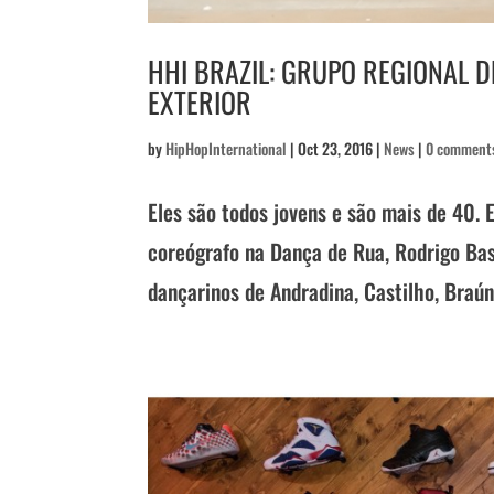
HHI BRAZIL: GRUPO REGIONAL 
EXTERIOR
by
HipHopInternational
|
Oct 23, 2016
|
News
|
0 comment
Eles são todos jovens e são mais de 40. 
coreógrafo na Dança de Rua, Rodrigo Bas
dançarinos de Andradina, Castilho, Braún