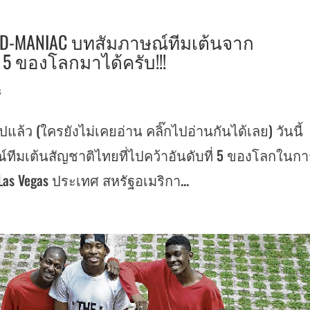
 : D-MANIAC บทสัมภาษณ์ทีมเต้นจาก
 5 ของโลกมาได้ครับ!!!
s
นไปแล้ว (ใครยังไม่เคยอ่าน คลิ๊กไปอ่านกันได้เลย) วันนี้
ทีมเต้นสัญชาติไทยที่ไปคว้าอันดับที่ 5 ของโลกในก
่ Las Vegas ประเทศ สหรัฐอเมริกา...