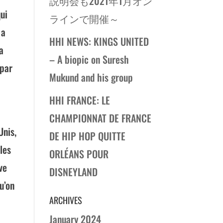
説明会も2021年1月オン
qui
ラインで開催～
 a
HHI NEWS: KINGS UNITED
la
– A biopic on Suresh
 par
Mukund and his group
HHI FRANCE: LE
CHAMPIONNAT DE FRANCE
Unis,
DE HIP HOP QUITTE
les
ORLÉANS POUR
ve
DISNEYLAND
u’on
ARCHIVES
January 2024