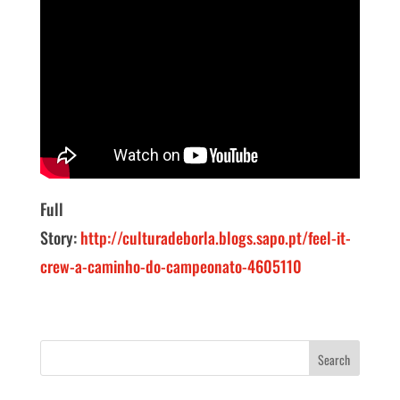
Full
Story:
http://culturadeborla.blogs.sapo.pt/feel-it-
crew-a-caminho-do-campeonato-4605110