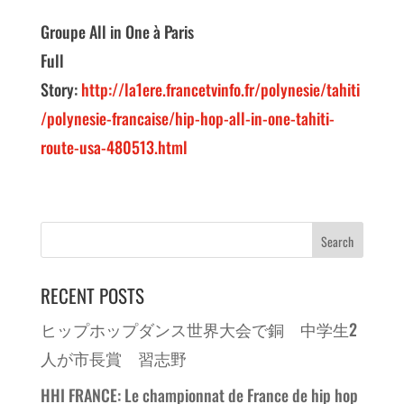
Groupe All in One à Paris
Full
Story:
http://la1ere.francetvinfo.fr/polynesie/tahiti
/polynesie-francaise/hip-hop-all-in-one-tahiti-
route-usa-480513.html
RECENT POSTS
ヒップホップダンス世界大会で銅 中学生2
人が市長賞 習志野
HHI FRANCE: Le championnat de France de hip hop