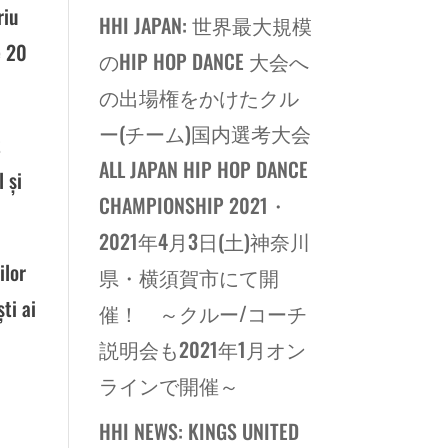
riu
HHI JAPAN: 世界最大規模
e 20
のHIP HOP DANCE 大会へ
の出場権をかけたクル
ー(チーム)国内選考大会
t
ALL JAPAN HIP HOP DANCE
 și
CHAMPIONSHIP 2021・
2021年4月3日(土)神奈川
ilor
県・横須賀市にて開
ști ai
催！ ～クルー/コーチ
説明会も2021年1月オン
i
ラインで開催～
HHI NEWS: KINGS UNITED