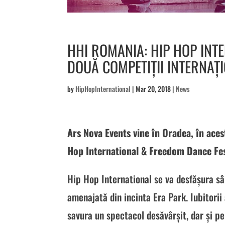
HHI ROMANIA: HIP HOP INT
DOUĂ COMPETIȚII INTERNAȚ
by
HipHopInternational
|
Mar 20, 2018
|
News
Ars Nova Events vine în Oradea, în aces
Hop International & Freedom Dance Fes
Hip Hop International se va desfășura sâ
amenajată din incinta Era Park. Iubitorii
savura un spectacol desăvârșit, dar și pe