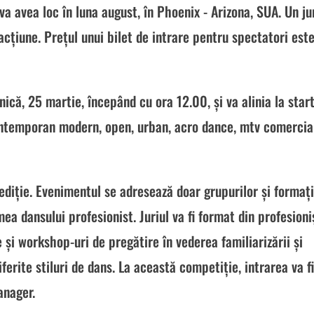
 avea loc în luna august, în Phoenix - Arizona, SUA. Un ju
acțiune. Prețul unui bilet de intrare pentru spectatori est
că, 25 martie, începând cu ora 12.00, și va alinia la star
contemporan modern, open, urban, acro dance, mtv comercial
ediție. Evenimentul se adresează doar grupurilor și formați
mea dansului profesionist. Juriul va fi format din profesioni
 și workshop-uri de pregătire în vederea familiarizării și
iferite stiluri de dans. La această competiție, intrarea va f
anager.