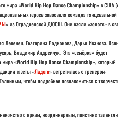
те мира «
World Hip Hop Dance Championship
» в США (
в национальных героев завоевала команда танцевальной
OZЫ
» из Отрадненской ДЮСШ. Они взяли «золото» в св
ия Левенец, Екатерина Родионова, Дарья Иванова, Ксе
ухарь, Владимир Андрейчук. Эта «семёрка» будет
е мира «
World Hip Hop Dance Championship
», который
едакция газеты «
Ладога
» встретилась с тренером-
Галкиным, чтобы подробнее познакомиться с творчест
 знакомство с ярким, неординарным, поистине талантл