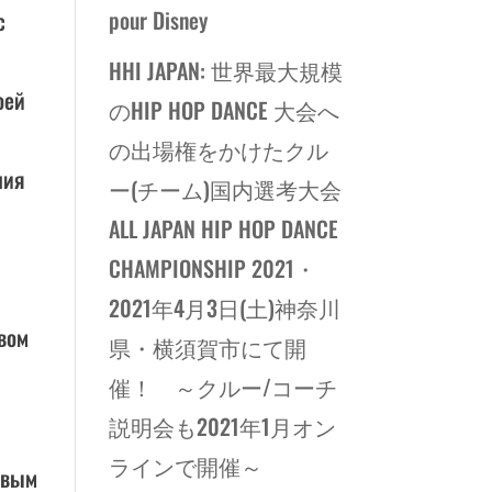
pour Disney
с
HHI JAPAN: 世界最大規模
оей
のHIP HOP DANCE 大会へ
の出場権をかけたクル
ния
ー(チーム)国内選考大会
ALL JAPAN HIP HOP DANCE
CHAMPIONSHIP 2021・
2021年4月3日(土)神奈川
вом
県・横須賀市にて開
催！ ～クルー/コーチ
説明会も2021年1月オン
ラインで開催～
ивым