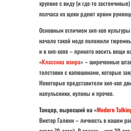
хрупкие с виду (и где-то застенчивые
полчаса их щеки рдеют ярким румянц
Основным отличием хип-хоп культуры 
начало такой моде положили тюремные
и в хип-хопе – принято носить вещи на
«
Классика жанра
» – широченные штан
толстовки с капюшонами, которые зак
Некоторые представители хип-хоп дв
напульсники, кулоны и прочее.
Танцор, выросший на «
Modern Talkin
Виктор Галкин – личность в нашем ра
около 70 детей. В танцах – уже 30 лет