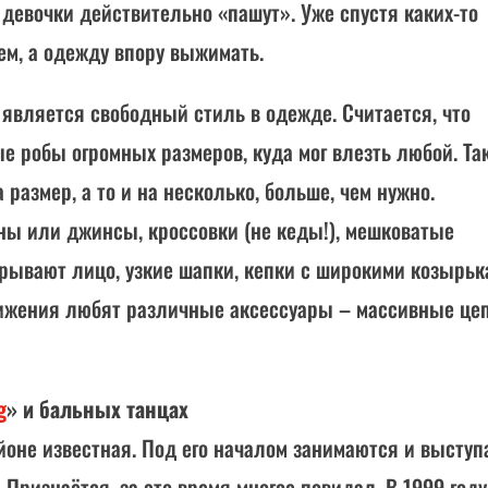
) девочки действительно «пашут». Уже спустя каких-то
ем, а одежду впору выжимать.
является свободный стиль в одежде. Считается, что
 робы огромных размеров, куда мог влезть любой. Та
 размер, а то и на несколько, больше, чем нужно.
ы или джинсы, кроссовки (не кеды!), мешковатые
рывают лицо, узкие шапки, кепки с широкими козырьк
ижения любят различные аксессуары – массивные цеп
g
» и бальных танцах
йоне известная. Под его началом занимаются и выступ
. Признаётся, за это время многое повидал. В 1999 году