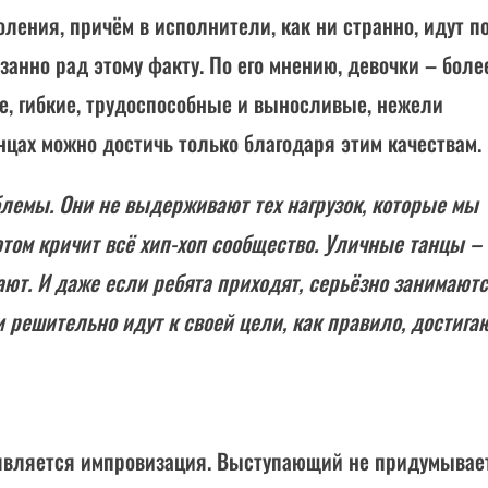
ения, причём в исполнители, как ни странно, идут п
занно рад этому факту. По его мнению, девочки – боле
, гибкие, трудоспособные и выносливые, нежели
анцах можно достичь только благодаря этим качествам.
блемы. Они не выдерживают тех нагрузок, которые мы
 этом кричит всё хип-хоп сообщество. Уличные танцы – 
ают. И даже если ребята приходят, серьёзно занимают
и решительно идут к своей цели, как правило, достига
 является импровизация. Выступающий не придумывае