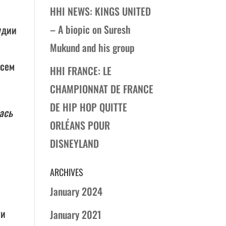
HHI NEWS: KINGS UNITED
– A biopic on Suresh
удии
Mukund and his group
всем
HHI FRANCE: LE
:
CHAMPIONNAT DE FRANCE
DE HIP HOP QUITTE
ась
ORLÉANS POUR
DISNEYLAND
ARCHIVES
January 2024
ти
January 2021