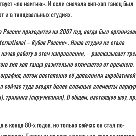
твует «по наитию». И если сначала хип-хоп танец был
ют и в танцевальных студиях.
 России приходится на 2007 год, когда был организова
ernational – Кубок России». Наша студия не стала
 начав работу в этом направлении, – рассказывает тре
ого хип-хоп танца разительно отличается от прежнего.
еография, потом постепенно её дополнили акробатикой
 а сейчас туда входят более сложные элементы паркур
, трикинга (скручивания). В общем, настоящее шоу, п
 в конце 80-х годов, но только сейчас он стал по-
узнаваем. Главным из всех танцев хип-хопа считается