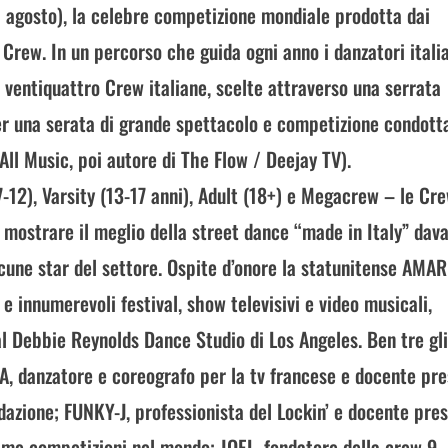
agosto), la celebre competizione mondiale prodotta dai
Crew. In un percorso che guida ogni anno i danzatori itali
ri ventiquattro Crew italiane, scelte attraverso una serrata
er una serata di grande spettacolo e competizione condott
All Music, poi autore di The Flow / Deejay TV).
7-12), Varsity (13-17 anni), Adult (18+) e Megacrew – le Cre
 mostrare il meglio della street dance “made in Italy” dava
cune star del settore. Ospite d’onore la statunitense AMAR
 innumerevoli festival, show televisivi e video musicali,
l Debbie Reynolds Dance Studio di Los Angeles. Ben tre gl
, danzatore e coreografo per la tv francese e docente pr
ndazione; FUNKY-J, professionista del Lockin’ e docente pres
sime competizioni nel mondo; JOEL, fondatore della crew 9-