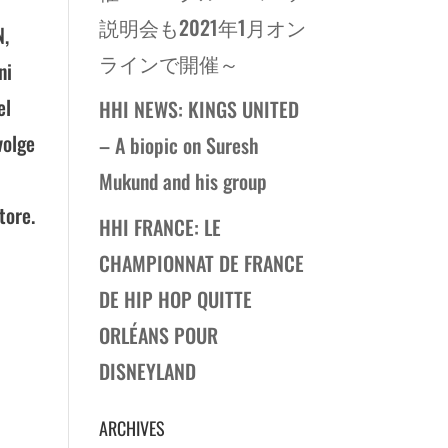
説明会も2021年1月オン
N,
ラインで開催～
ni
el
HHI NEWS: KINGS UNITED
volge
– A biopic on Suresh
Mukund and his group
tore.
HHI FRANCE: LE
CHAMPIONNAT DE FRANCE
DE HIP HOP QUITTE
ORLÉANS POUR
DISNEYLAND
ARCHIVES