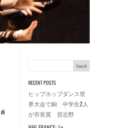
RECENT POSTS
ヒップホップダンス世
界大会で銅 中学生2人
 di
が市長賞 習志野
HHI FRANCE: Le