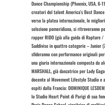
Dance Championship (Phoenix, USA, 6-11 
creatori del talent America’s Best Dance 
verso la platea internazionale, le miglio
selezione pomeridiana, si ritroveranno p
rapper RIDO (già alla guida di Rapture / 
Suddivise in quattro categorie – Junior (
sfideranno con performance originali per
una giuria internazionale composta da al
MARSHALL, già danzatrice per Lady Gaga e
docente al Movement Lifestyle Studio e a
ospiti dalla Francia: DOMINIQUE LESDEMA
lo Studio Heart Point di Parigi di sua fo
Paris Dance School, vincitrice di moltis