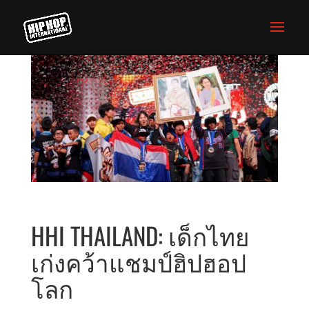
HHI THAILAND: เด็กไทย
เก่งคว้าแชมป์ฮิปฮอป
โลก