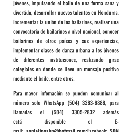
jóvenes, impulsando el baile de una forma sana y
divertida, d
esarrollar nuevos talentos en Honduras,
incrementar la unión de los bailarines, r
ealizar una
convocatoria de bailarines a nivel nacional, c
onocer
bailarines de otros países y sus experiencias,
implementar c
lases de danza urbana a los jóvenes
de diferentes instituciones, realizando giras
colegiales en donde se lleve un mensaje positivo
mediante el baile, entre otros.
Para mayor infomación se pueden comunicar al
número solo WhatsApp (504)
3283-8888, para
llamadas el (504) 3305-2832 además
está
disponible el
E-
mail:
sonlatinoshn@hotmail.com;
Facebook:
SON