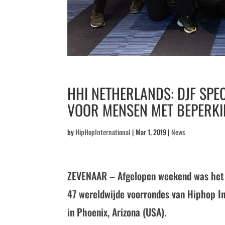
HHI NETHERLANDS: DJF SPE
VOOR MENSEN MET BEPERK
by
HipHopInternational
|
Mar 1, 2019
|
News
ZEVENAAR – Afgelopen weekend was het 
47 wereldwijde voorrondes van Hiphop Int
in Phoenix, Arizona (USA).