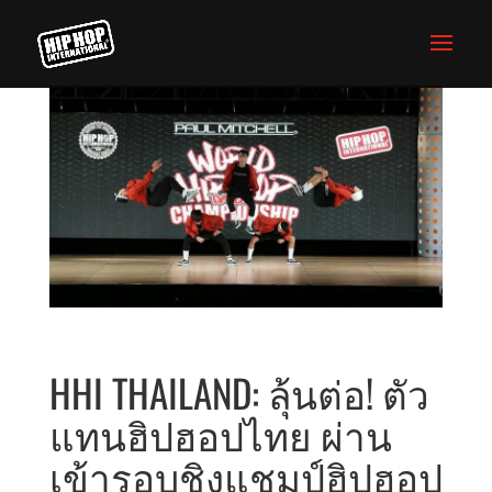
HHI THAILAND: ลุ้นต่อ! ตัว
แทนฮิปฮอปไทย ผ่าน
เข้ารอบชิงแชมป์ฮิปฮอป