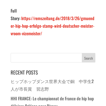
Full
Story:
https://remszeitung.de/2018/3/26/gmuend
er-hip-hop-erfolge-stamp-wird-deutscher-meister-
vroom-vizemeister/
RECENT POSTS
ヒップホップダンス世界大会で銅 中学生2
人が市長賞 習志野
HHI FRANCE: Le championnat de France de hip hop
délaisse Orléans pour Disney