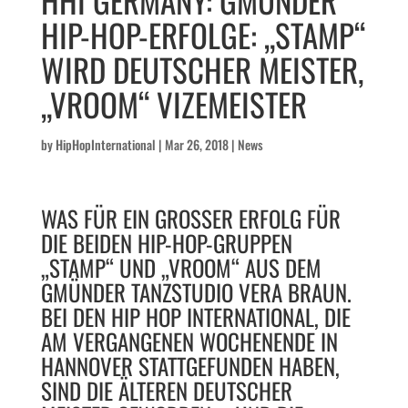
HIP-​HOP-​ERFOLGE: „STAMP“
WIRD DEUTSCHER MEISTER,
„VROOM“ VIZEMEISTER
by
HipHopInternational
|
Mar 26, 2018
|
News
WAS FÜR EIN GROSSER ERFOLG FÜR D
IE BEIDEN HIP-​HOP-​GRUPPEN „
STAMP“ UND „VROOM“ AUS DEM G
MÜNDER TANZSTUDIO VERA BRAUN. B
EI DEN HIP HOP INTERNATIONAL, DIE A
M VERGANGENEN WOCHENENDE IN H
ANNOVER STATTGEFUNDEN HABEN, S
IND DIE ÄLTEREN DEUTSCHER M