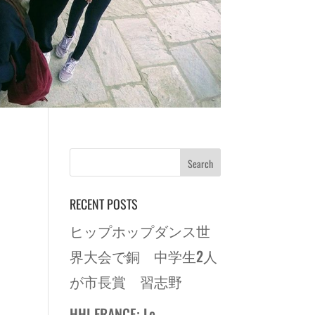
RECENT POSTS
ヒップホップダンス世
界大会で銅 中学生2人
が市長賞 習志野
HHI FRANCE: Le