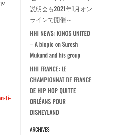
ην
説明会も2021年1月オン
ラインで開催～
HHI NEWS: KINGS UNITED
– A biopic on Suresh
Mukund and his group
HHI FRANCE: LE
CHAMPIONNAT DE FRANCE
DE HIP HOP QUITTE
n-ti-
ORLÉANS POUR
DISNEYLAND
ARCHIVES