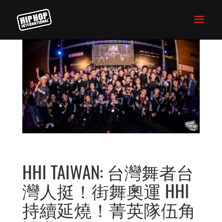
HHI TAIWAN: 台灣舞者台
灣人挺！街舞奧運 HHI
持續延燒！菁英隊伍角