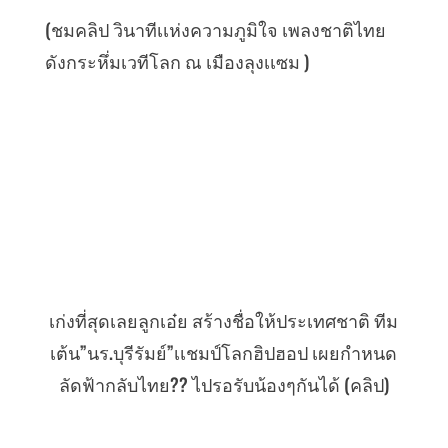
(ชมคลิป วินาทีเเห่งความภูมิใจ เพลงชาติไทย
ดังกระหึ่มเวทีโลก ณ เมืองลุงเเซม )
เก่งที่สุดเลยลูกเอ๋ย สร้างชื่อให้ประเทศชาติ ทีม
เต้น”นร.บุรีรัมย์”เเชมป์โลกฮิปฮอป เผยกำหนด
ลัดฟ้ากลับไทย?? ไปรอรับน้องๆกันได้ (คลิป)