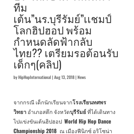
ทีม
เต้น”นร.บุรีรัมย์”เเชมป์
โลกฮิปฮอป พร้อม
กำหนดลัดฟ้ากลับ
ไทย?? เตรียมรอต้อนรับ
เด็กๆ(คลิป)
by
HipHopInternational
|
Aug 13, 2018
|
News
จากกรณี เด็กนักเรียนจาก
โรงเรียนทศพร
วิทยา
อำเภอสตึก จังหวัด
บุรีรัมย์
ที่ได้เดินทาง
ไปแข่งขันเต้นฮิปฮอป
World Hip Hop Dance
Championship 2018
ณ เมืองฟีนิกซ์ อริโซน่า